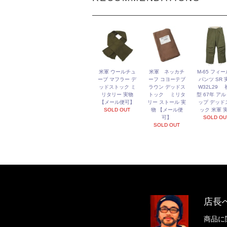
米軍 ウールチュ
米軍 ネッカチ
M-65 フィ
ーブ マフラー デ
ーフ コヨーテブ
パンツ SR 
ッドストック ミ
ラウン デッドス
W32L29 
リタリー 実物
トック ミリタ
型 67年 ア
【メール便可】
リー ストール 実
ップ デッド
SOLD OUT
物 【メール便
ック 米軍 
可】
SOLD OU
SOLD OUT
店長
商品に