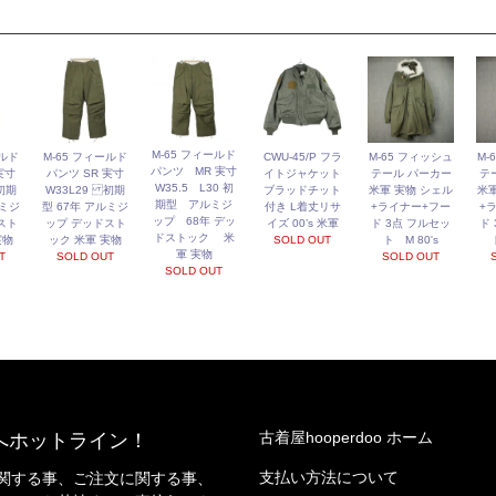
M-65 フィールド
ールド
M-65 フィールド
CWU-45/P フラ
M-65 フィッシュ
M-
パンツ MR 実寸
実寸
パンツ SR 実寸
イトジャケット
テール パーカー
テ
W35.5 L30 初
初期
W33L29 初期
ブラッドチット
米軍 実物 シェル
米軍
期型 アルミジ
ルミジ
型 67年 アルミジ
付き L着丈リサ
+ライナー+フー
+
ップ 68年 デッ
スト
ップ デッドスト
イズ 00’s 米軍
ド 3点 フルセッ
ド
ドストック 米
実物
ック 米軍 実物
SOLD OUT
ト M 80's
軍 実物
T
SOLD OUT
SOLD OUT
SOLD OUT
古着屋hooperdoo ホーム
へホットライン！
支払い方法について
関する事、ご注文に関する事、