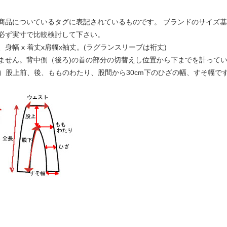
商品についているタグに表記されているものです。 ブランドのサイズ
必ず実寸で比較検討して下さい。
幅 x 着丈x肩幅x袖丈。(ラグランスリーブは裄丈)
ません。背中側（後ろ)の首の部分の切替えし位置から下までを計って
下）股上前、後、もものわたり、股間から30cm下のひざの幅、すそ幅で