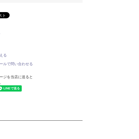
)
える
ールで問い合わせる
ージを当店に送ると
。