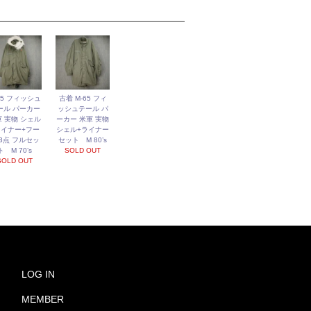
65 フィッシュ
古着 M-65 フィ
ール パーカー
ッシュテール パ
 実物 シェル
ーカー 米軍 実物
ライナー+フー
シェル+ライナー
 3点 フルセッ
セット M 80’s
ト M 70’s
SOLD OUT
SOLD OUT
LOG IN
MEMBER