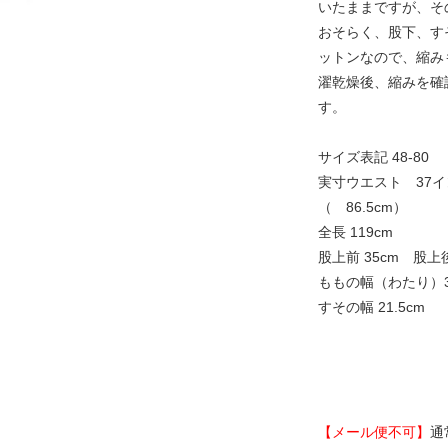
いたままですが、そ
おそらく、股下、す
ットンなので、縮み
濯乾燥後、縮みを確
す。
サイズ表記 48-80
実寸ウエスト 37イ
（ 86.5cm）
全長 119cm
股上前 35cm 股上後
ももの幅（わたり）3
すその幅 21.5cm
【メール便不可】
通