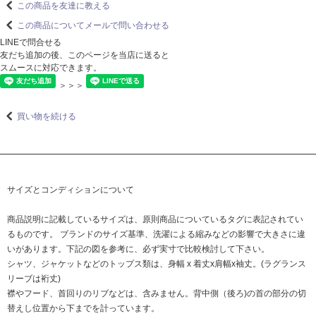
この商品を友達に教える
この商品についてメールで問い合わせる
LINEで問合せる
友だち追加の後、このページを当店に送ると
スムースに対応できます。
＞＞＞
買い物を続ける
サイズとコンディションについて
商品説明に記載しているサイズは、原則商品についているタグに表記されてい
るものです。 ブランドのサイズ基準、洗濯による縮みなどの影響で大きさに違
いがあります。下記の図を参考に、必ず実寸で比較検討して下さい。
シャツ、ジャケットなどのトップス類は、身幅 x 着丈x肩幅x袖丈。(ラグランス
リーブは裄丈)
襟やフード、首回りのリブなどは、含みません。背中側（後ろ)の首の部分の切
替えし位置から下までを計っています。