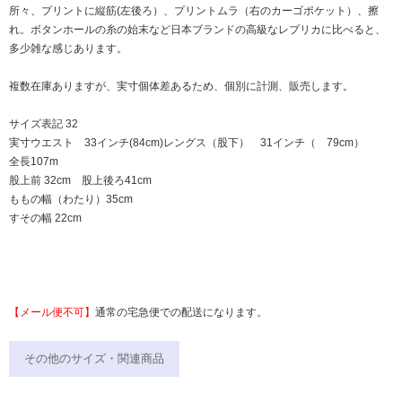
所々、プリントに縦筋(左後ろ）、プリントムラ（右のカーゴポケット）、擦
れ。ボタンホールの糸の始末など日本ブランドの高級なレプリカに比べると、
多少雑な感じあります。
複数在庫ありますが、実寸個体差あるため、個別に計測、販売します。
サイズ表記 32
実寸ウエスト 33インチ(84cm)レングス（股下） 31インチ（ 79cm）
全長107m
股上前 32cm 股上後ろ41cm
ももの幅（わたり）35cm
すその幅 22cm
【メール便不可】
通常の宅急便での配送になります。
その他のサイズ・関連商品