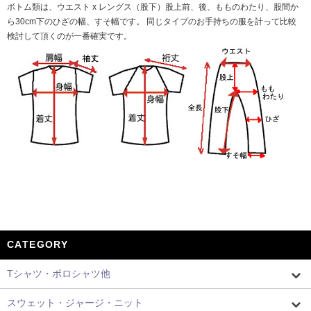
ボトム類は、ウエスト x レングス（股下）股上前、後、もものわたり、股間か
ら30cm下のひざの幅、すそ幅です。 同じタイプのお手持ちの服を計って比較
検討して頂くのが一番確実です。
CATEGORY
Tシャツ・ポロシャツ他
スウェット・ジャージ・ニット