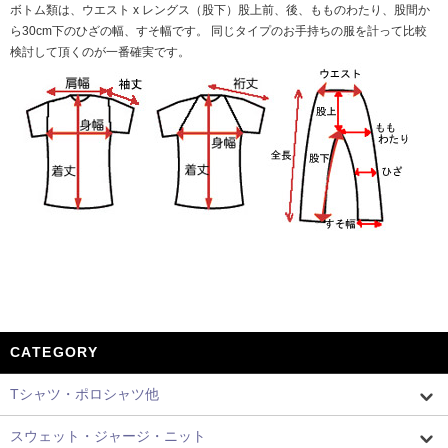
ボトム類は、ウエスト x レングス（股下）股上前、後、もものわたり、股間か
ら30cm下のひざの幅、すそ幅です。 同じタイプのお手持ちの服を計って比較
検討して頂くのが一番確実です。
CATEGORY
Tシャツ・ポロシャツ他
スウェット・ジャージ・ニット