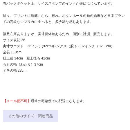
右バックポケット上、サイズスタンプのインクが表ににじんでいます。
所々、プリントに縦筋、むら、擦れ。ボタンホールの糸の始末など日本ブラン
ドの高級なレプリカに比べると、多少雑な感じあります。
複数在庫ありますが、実寸個体差あるため、個別に計測、販売します。
サイズ表記 36
実寸ウエスト 36インチ(92cm)レングス（股下）32インチ（82 cm）
全長 110cm
股上前 34cm 股上後ろ 42cm
ももの幅（わたり）37cm
すその幅 23cm
【メール便不可】
通常の宅急便での配送になります。
その他のサイズ・関連商品