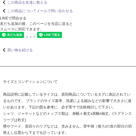
この商品を友達に教える
この商品についてメールで問い合わせる
LINEで問合せる
友だち追加の後、このページを当店に送ると
スムースに対応できます。
＞＞＞
買い物を続ける
サイズとコンディションについて
商品説明に記載しているサイズは、原則商品についているタグに表記されてい
るものです。 ブランドのサイズ基準、洗濯による縮みなどの影響で大きさに違
いがあります。下記の図を参考に、必ず実寸で比較検討して下さい。
シャツ、ジャケットなどのトップス類は、身幅 x 着丈x肩幅x袖丈。(ラグランス
リーブは裄丈)
襟やフード、首回りのリブなどは、含みません。背中側（後ろ)の首の部分の切
替えし位置から下までを計っています。