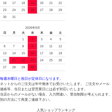
16
17
18
19
20
21
22
23
24
25
26
27
28
29
30
31
2026年9月
日
月
火
水
木
金
土
1
2
3
4
5
6
7
8
9
10
11
12
13
14
15
16
17
18
19
20
21
22
23
24
25
26
27
28
29
30
毎週水曜日と祝日が定休日になります。
ネットからのご注文は年中無休でお受けいたします。 ご注文やメール
連絡等、当日または翌営業日には必ず対応いたします。
当店からのメールがない場合、入力間違い、受信制限が考えられます。
別の方法にて再度ご連絡下さい。
人気ショップランキング