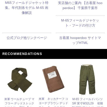
M65フィールドジャケット特
実店舗のご案内 【古着屋 hoo
集。年代別各モデル M-65 画
perdoo】 千葉県千葉市
像解説
M-65フィールドジャケッ
ト・フードの付け方
公式ブログ他リンクページ
古着屋 hooperdoo サイトマ
ップHTML
RECOMMENDATIONS
米軍 ネッカチーフ コ
米軍 ウールチューブ マ
M-65 フィールドパンツ
ヨーテブラウン デッド
フラー デッドストック
SR 実寸W32L29 初期