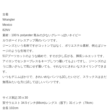
古着
Wrangler
Mexico
82NV
素材：100％ polyester 青みの少ないグレーっぽいネイビー
カウボーイドレスアップ用のパンツです。
ジーンズという名称ですがコットンではなく、ポリエステル素材、例えばジャ
ージのような生地です。
517ブーツカットのような細めで、すそが少し広がる、脚長シルエットです。
アイロンでセンタープレスをキープしつつ履いてもよいですし、ジーンズのよ
うに洗いざらしで気にせず履いても、それなりにきれいなスタイリングできま
す。
いつもデニムばかりで、きれいめなパンツも試したいけど、スラックスはまだ
無理みたいな方に試してほしいパンツです。
サイズ表記 35 x 30
実寸ウエスト 34.5インチ(88cm)レングス（股下）31インチ（79cm）
全長 102cm