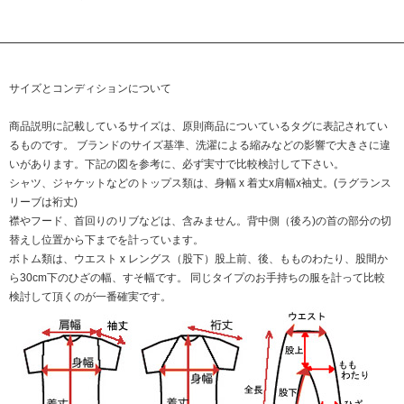
サイズとコンディションについて
商品説明に記載しているサイズは、原則商品についているタグに表記されてい
るものです。 ブランドのサイズ基準、洗濯による縮みなどの影響で大きさに違
いがあります。下記の図を参考に、必ず実寸で比較検討して下さい。
シャツ、ジャケットなどのトップス類は、身幅 x 着丈x肩幅x袖丈。(ラグランス
リーブは裄丈)
襟やフード、首回りのリブなどは、含みません。背中側（後ろ)の首の部分の切
替えし位置から下までを計っています。
ボトム類は、ウエスト x レングス（股下）股上前、後、もものわたり、股間か
ら30cm下のひざの幅、すそ幅です。 同じタイプのお手持ちの服を計って比較
検討して頂くのが一番確実です。