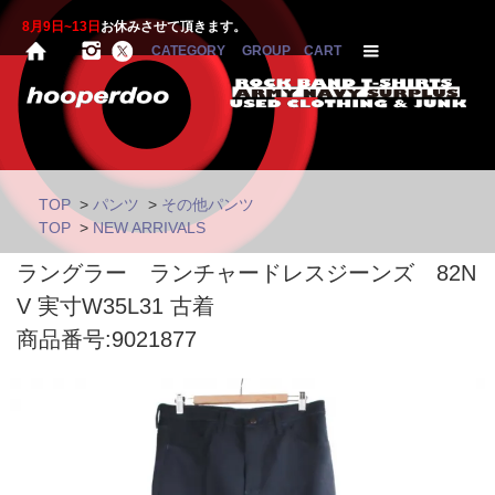
8月9日~13日
お休みさせて頂きます。
CATEGORY
GROUP
CART
TOP
>
パンツ
>
その他パンツ
TOP
>
NEW ARRIVALS
ラングラー ランチャードレスジーンズ 82N
V 実寸W35L31 古着
商品番号:9021877