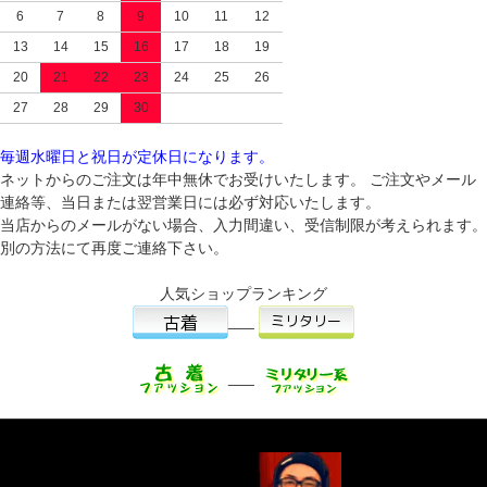
6
7
8
9
10
11
12
13
14
15
16
17
18
19
20
21
22
23
24
25
26
27
28
29
30
毎週水曜日と祝日が定休日になります。
ネットからのご注文は年中無休でお受けいたします。 ご注文やメール
連絡等、当日または翌営業日には必ず対応いたします。
当店からのメールがない場合、入力間違い、受信制限が考えられます。
別の方法にて再度ご連絡下さい。
人気ショップランキング
___
___