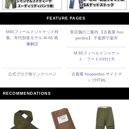
FEATURE PAGES
M65フィールドジャケット特
実店舗のご案内 【古着屋 hoo
集。年代別各モデル M-65 画
perdoo】 千葉県千葉市
像解説
M-65フィールドジャケッ
ト・フードの付け方
公式ブログ他リンクページ
古着屋 hooperdoo サイトマ
ップHTML
RECOMMENDATIONS