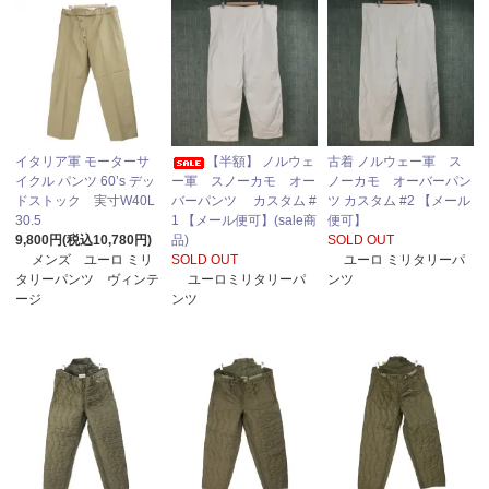
イタリア軍 モーターサ
【半額】 ノルウェ
古着 ノルウェー軍 ス
イクル パンツ 60’s デッ
ー軍 スノーカモ オー
ノーカモ オーバーパン
ドストック 実寸W40L
バーパンツ カスタム #
ツ カスタム #2 【メール
30.5
1 【メール便可】(sale商
便可】
9,800円(税込10,780円)
品)
SOLD OUT
メンズ ユーロ ミリ
SOLD OUT
ユーロ ミリタリーパ
タリーパンツ ヴィンテ
ユーロミリタリーパ
ンツ
ージ
ンツ