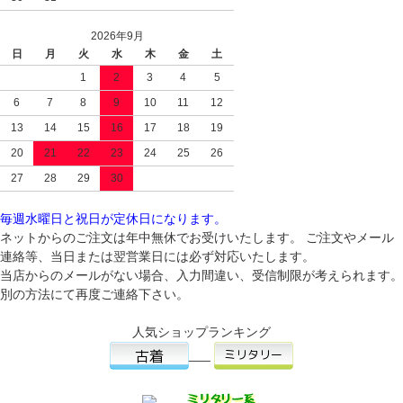
2026年9月
日
月
火
水
木
金
土
1
2
3
4
5
6
7
8
9
10
11
12
13
14
15
16
17
18
19
20
21
22
23
24
25
26
27
28
29
30
毎週水曜日と祝日が定休日になります。
ネットからのご注文は年中無休でお受けいたします。 ご注文やメール
連絡等、当日または翌営業日には必ず対応いたします。
当店からのメールがない場合、入力間違い、受信制限が考えられます。
別の方法にて再度ご連絡下さい。
人気ショップランキング
___
___