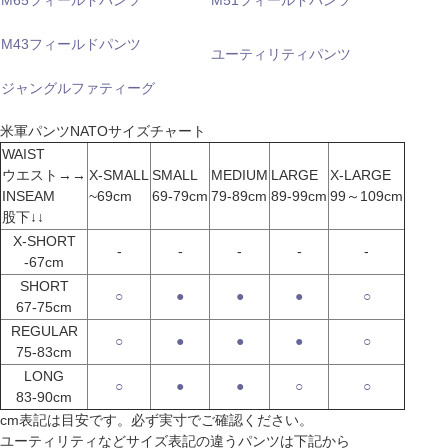
M65フィールドパンツ
M51フィールドパンツ
M43フィールドパンツ
ユーティリティパンツ
ジャングルファティーグ
米軍パンツNATOサイズチャート
WAIST
ウエスト→→
X-SMALL
SMALL
MEDIUM
LARGE
X-LARGE
INSEAM
~69cm
69-79cm
79-89cm
89-99cm
99～109cm
股下↓↓
X-SHORT
-
-
-
-
-
-67cm
SHORT
○
●
●
●
○
67-75cm
REGULAR
○
●
●
●
○
75-83cm
LONG
○
●
●
○
○
83-90cm
cm表記は目安です。必ず実寸でご確認ください。
ユーティリティなどサイズ表記の違うパンツは下記から