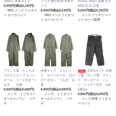
SMALL 米軍タイプ
プリカ MEDIUM 米軍タ
ROYAL NAVY 実物 実寸
8,400円(税込9,240円)
イプ
W35.5L33 古着
M65 メンズ ミリタリ
8,400円(税込9,240円)
8,500円(税込9,350円)
ー カーゴパンツ
M65 メンズ ミリタリ
メンズ ミリタリーパ
ー カーゴパンツ
ンツ カーゴ英軍
フランス軍 ケミカル
米軍タイプ メカニッ
【30%オフ】 古着
プロテクティブ カバー
ク カバーオール 13ス
ソ連・ロシア軍 ブラッ
オール フード付き つ
ターボタン つなぎ 古
ク タンカース パン
なぎ 古着
着
ツ ライナー付き (sal
8,800円(税込9,680円)
8,800円(税込9,680円)
e商品)
メンズ ミリタリー
メンズ ミリタリー
8,960円(税込9,856円)
オールインワン ツナ
オールインワン ツナ
メンズ 防寒 ミリタリ
ギ
ギ
ーパンツ